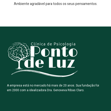
Ambiente agradável para todos os seus pensamentos.
Ponto de Luz Clinica de Psicologia 5
Ponto de Luz Clinica de Psicologia 3
Ponto de Luz Clínica de Psicologia 2
Ponto de Luz Clínica de Psicologia 1
Ponto de LUz CLinica Psicologica 4
Ponto de Luz Psicologia 6
A empresa está no mercado há mais de 20 anos. Sua fundação foi
em 2000 com a idealizadora Dra. Genoveva Ribas Claro.