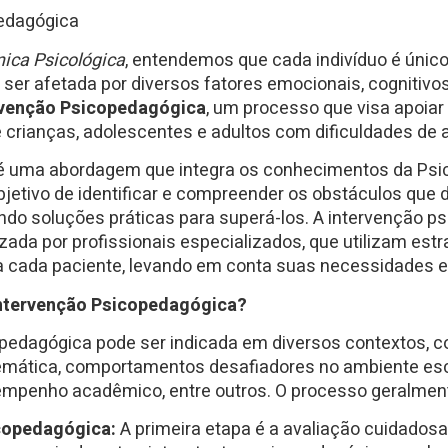
edagógica
nica Psicológica
, entendemos que cada indivíduo é único
er afetada por diversos fatores emocionais, cognitivos 
rvenção Psicopedagógica
, um processo que visa apoiar e
 crianças, adolescentes e adultos com dificuldades de
 uma abordagem que integra os conhecimentos da Psic
jetivo de identificar e compreender os obstáculos que d
do soluções práticas para superá-los. A intervenção p
izada por profissionais especializados, que utilizam estr
 cada paciente, levando em conta suas necessidades e 
ntervenção Psicopedagógica?
pedagógica pode ser indicada em diversos contextos, c
atemática, comportamentos desafiadores no ambiente es
empenho acadêmico, entre outros. O processo geralment
copedagógica:
A primeira etapa é a avaliação cuidadosa