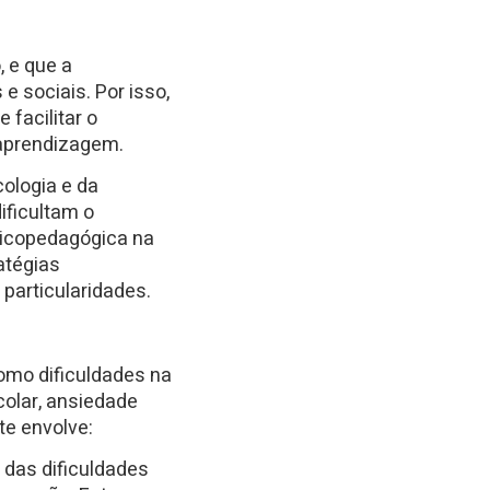
, e que a
e sociais. Por isso,
 facilitar o
 aprendizagem.
ologia e da
ificultam o
sicopedagógica na
atégias
particularidades.
omo dificuldades na
colar, ansiedade
e envolve:
 das dificuldades