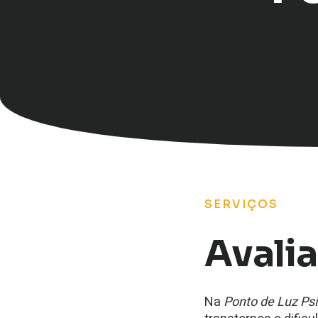
SERVIÇOS
Avali
Na
Ponto de Luz Psi