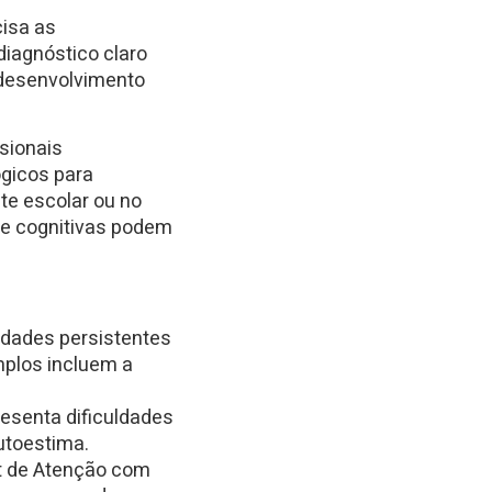
cisa as
diagnóstico claro
 desenvolvimento
sionais
ógicos para
te escolar ou no
e cognitivas podem
dades persistentes
mplos incluem a
esenta dificuldades
utoestima.
t de Atenção com