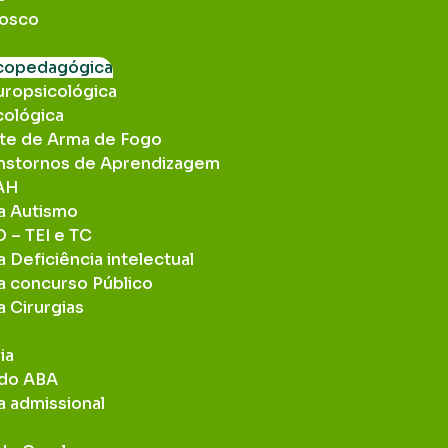
nosco
icopedagógica
uropsicológica
cológica
rte de Arma de Fogo
anstornos de Aprendizagem
DAH
ra Autismo
 – TEI e TC
a Deficiência intelectual
ra concurso Público
a Cirurgias
ia
odo ABA
a admissional