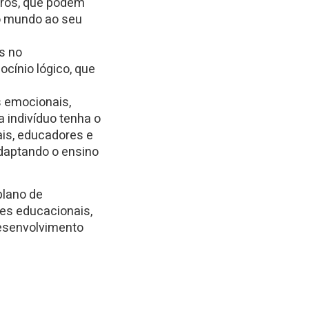
utros, que podem
o mundo ao seu
s no
cínio lógico, que
s emocionais,
a indivíduo tenha o
ais, educadores e
daptando o ensino
plano de
ões educacionais,
desenvolvimento