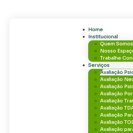
(41) 99246-7955
(41) 3224-7519
conta
Home
Institucional
Quem Somo
Nosso Espaç
Trabalhe Co
Serviços
Avaliação Ps
Avaliação Ne
Avaliação Psi
Avaliação Po
Avaliação Tr
Avaliação T
Avaliação Pa
Avaliação TOD
Avaliação par