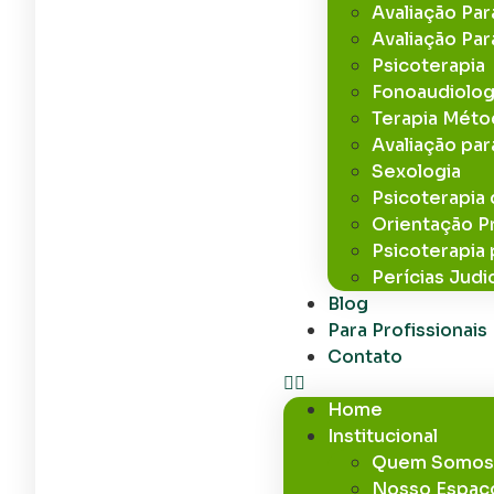
Avaliação Pa
Avaliação Par
Psicoterapia
Fonoaudiolog
Terapia Mét
Avaliação par
Sexologia
Psicoterapia 
Orientação Pr
Psicoterapia
Perícias Judic
Blog
Para Profissionais
Contato
Home
Institucional
Quem Somo
Nosso Espaç