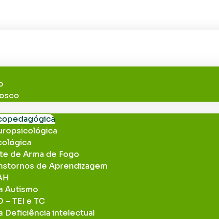
to@pontodeluzpsicologia.com.br
s
o
nosco
icopedagógica
uropsicológica
cológica
rte de Arma de Fogo
anstornos de Aprendizagem
DAH
ra Autismo
 – TEI e TC
a Deficiência intelectual