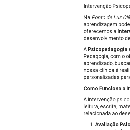
Intervenção Psicop
Na
Ponto de Luz Clí
aprendizagem pode s
oferecemos a
Inte
desenvolvimento de
A
Psicopedagogia
é
Pedagogia, com o ob
aprendizado, buscan
nossa clínica é real
personalizadas para
Como Funciona a I
A intervenção psico
leitura, escrita, m
relacionada ao des
Avaliação Psi