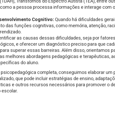
 (TDAH), Transtornos do Espectro Autista (TEA), entre o
a como a pessoa processa informações e interage com 
senvolvimento Cognitivo:
Quando há dificuldades gerai
o das funções cognitivas, como memória, atenção, racio
rendizado.
entificar as causas dessas dificuldades, seja por fatore
lógicos, e oferecer um diagnóstico preciso para que cad
para superar essas barreiras. Além disso, orientamos p
e as melhores abordagens pedagógicas e terapêuticas, a
pecíficas do aluno.
psicopedagógica completa, conseguimos elaborar um 
lizado, que pode incluir estratégias de ensino, adaptaç
uticas e outros recursos necessários para promover o 
 escolar.