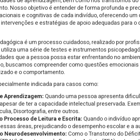
culdades de aprendizagem, bem como nos transtornos do
to. Nosso objetivo é entender de forma profunda e pre
ionais e cognitivas de cada indivíduo, oferecendo um 
r intervenções e estratégias de apoio adequadas para o
dagógica é um processo cuidadoso, realizado por profis
 utiliza uma série de testes e instrumentos psicopedag
culdades que a pessoa possa estar enfrentando no ambien
sso, buscamos compreender como questões emocionais 
dizado e o comportamento.
specialmente indicada para casos como:
de Aprendizagem:
Quando uma pessoa apresenta dificul
 apesar de ter a capacidade intelectual preservada. Exe
culia, Disortografia, entre outros.
o Processo de Leitura e Escrita:
Quando o indivíduo apr
 nessas áreas, prejudicando o desempenho escolar e a a
do Neurodesenvolvimento:
Como o Transtorno do Défici