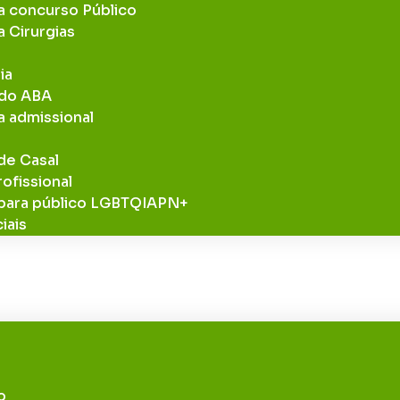
ra concurso Público
a Cirurgias
ia
odo ABA
a admissional
de Casal
ofissional
 para público LGBTQIAPN+
iais
s
o