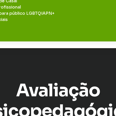
de Casal
ofissional
 para público LGBTQIAPN+
iais
Avaliação
sicopedagógi