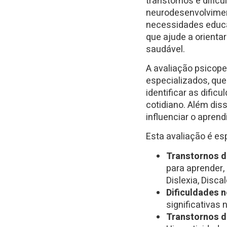
transtornos e difi
neurodesenvolvimen
necessidades educac
que ajude a orienta
saudável.
A avaliação psicope
especializados, que
identificar as difi
cotidiano. Além di
influenciar o apren
Esta avaliação é e
Transtornos 
para aprender,
Dislexia, Discal
Dificuldades n
significativas
Transtornos 