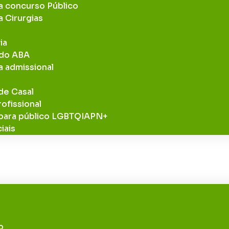
ra concurso Público
a Cirurgias
ia
odo ABA
a admissional
de Casal
ofissional
 para público LGBTQIAPN+
iais
s
o