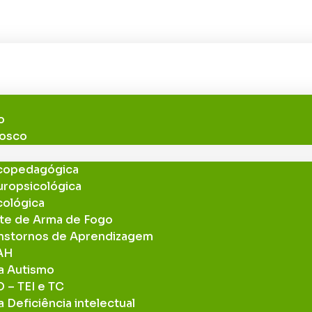
todeluzpsicologia.com.br
s
o
nosco
icopedagógica
uropsicológica
cológica
rte de Arma de Fogo
anstornos de Aprendizagem
DAH
ra Autismo
 – TEI e TC
a Deficiência intelectual