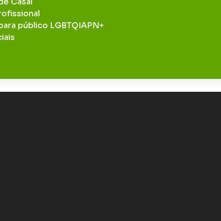
de Casal
ofissional
 para público LGBTQIAPN+
iais