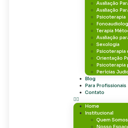
Avaliação Pa
Avaliação Par
Psicoterapia
Fonoaudiolog
Terapia Mét
Avaliação par
Sexologia
Psicoterapia 
Orientação Pr
Psicoterapia
Perícias Judic
Blog
Para Profissionais
Contato
Home
Institucional
Quem Somo
Nosso Espaç