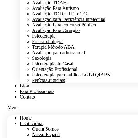
Avaliação TDAH
Avaliação Para Autismo
Avaliação TOD – TEI e TC
Avaliação para Deficiência intelectual
Avaliação Para concurso Público
Avaliação Para Cirurgias
Psicoterapia
Fonoaudiologia
Terapia Método ABA
Avaliação para admissional
Sexologia
Psicoterapia de Casal
Orientação Profissional
Psicoterapia para público LGBTQIAPN+
Perícias Judiciais
Blog
Para Profissionais
Contato
Menu
Home
Institucional
Quem Somos
Nosso Espaço