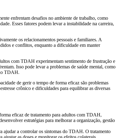
ente enfrentam desafios no ambiente de trabalho, como
ade. Esses fatores podem levar a instabilidade na carreira,
amente os relacionamentos pessoais e familiares. A
didos e conflitos, enquanto a dificuldade em manter
dultos com TDAH experimentam sentimento de frustração e
nfrentam. Isso pode levar a problemas de saúde mental, como
s do TDAH.
acidade de gerir o tempo de forma eficaz são problemas
resse crônico e dificuldades para equilibrar as diversas
orma eficaz de tratamento para adultos com TDAH,
desenvolver estratégias para melhorar a organização, gestão
a ajudar a controlar os sintomas do TDAH. O tratamento
ustar as doses e monitorar os efeitos colaterais.