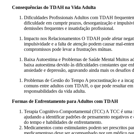
Consequências do TDAH na Vida Adulta
Dificuldades Profissionais Adultos com TDAH frequentem
dificuldade em cumprir prazos, desorganização e impulsivid
demissões frequentes e insatisfação profissional.
Impacto nos Relacionamentos O TDAH pode afetar negativ
impulsividade e a falta de atenção podem causar mal-enten
compromissos pode levar a frustrações mútuas.
Baixa Autoestima e Problemas de Saúde Mental Muitos a
baixa autoestima devido às dificuldades constantes que e
ansiedade e depressão, agravando ainda mais os desafio
Problemas de Gestão do Tempo A procrastinação e a incap
comuns entre adultos com TDAH, o que pode resultar em est
responsabilidades da vida adulta.
Formas de Enfrentamento para Adultos com TDAH
Terapia Cognitivo-Comportamental (TCC) A TCC é uma f
ajudando a identificar padrões de pensamento negativos e 
do tempo e habilidades de enfrentamento.
Medicamentos como estimulantes podem ser prescritos par
medicamentoso deve ser acompanhado por um médico para aj