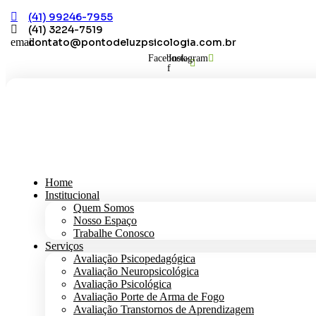
Skip
(41) 99246-7955
to
(41) 3224-7519
content
contato@pontodeluzpsicologia.com.br
Facebook-
Instagram
f
Home
Institucional
Quem Somos
Nosso Espaço
Trabalhe Conosco
Serviços
Avaliação Psicopedagógica
Avaliação Neuropsicológica
Avaliação Psicológica
Avaliação Porte de Arma de Fogo
Avaliação Transtornos de Aprendizagem