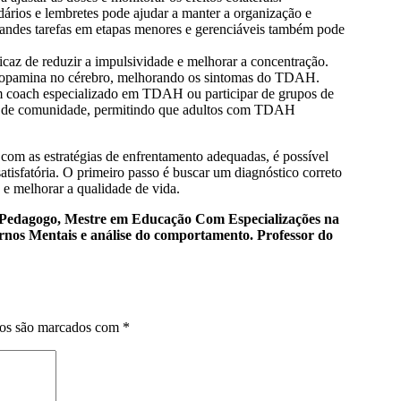
dários e lembretes pode ajudar a manter a organização e
randes tarefas em etapas menores e gerenciáveis também pode
icaz de reduzir a impulsividade e melhorar a concentração.
e dopamina no cérebro, melhorando os sintomas do TDAH.
m coach especializado em TDAH ou participar de grupos de
nso de comunidade, permitindo que adultos com TDAH
com as estratégias de enfrentamento adequadas, é possível
atisfatória. O primeiro passo é buscar um diagnóstico correto
s e melhorar a qualidade de vida.
, Pedagogo, Mestre em Educação Com Especializações na
ornos Mentais e análise do comportamento. Professor do
ios são marcados com
*