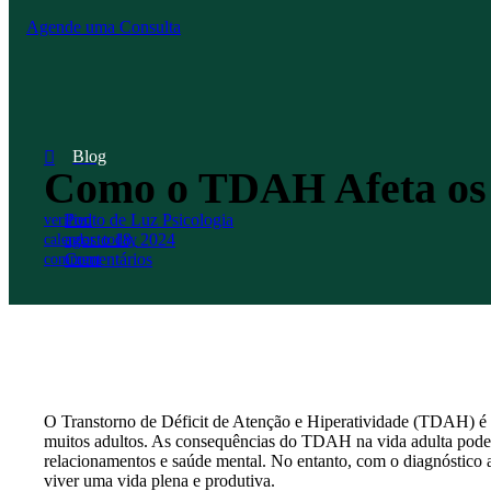
Agende uma Consulta
Blog
Como o TDAH Afeta os A
Ponto de Luz Psicologia
agosto 18, 2024
Comentários
O Transtorno de Déficit de Atenção e Hiperatividade (TDAH) é 
muitos adultos. As consequências do TDAH na vida adulta podem 
relacionamentos e saúde mental. No entanto, com o diagnóstico a
viver uma vida plena e produtiva.