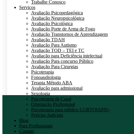
Trabalhe Conosco
Serviços
Avaliação Psicopedagógica
Avaliação Neuropsicológica
Avaliação Psicológica
Avaliação Porte de Arma de Fogo
Avaliação Transtornos de Aprendizagem
Avaliação TDAH
Avaliação Para Autismo
Avaliação TOD – TEI e TC
Avaliação para Deficiência intelectual
Avaliação Para concurso Público
Avaliação Para Cirurgias
Psicoterapia
Fonoaudiologia
Terapia Método ABA
Avaliação para admissional
Sexologia
Psicoterapia de Casal
Orientação Profissional
Psicoterapia para público LGBTQIAPN+
Perícias Judiciais
Blog
Para Profissionais
Contato